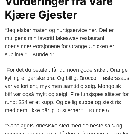
Vurderinger fra Våre
Kjære Gjester
“Jeg elsker maten og hurtigservice her. Det er
muligens min favoritt takeaway-restaurant
noensinne! Porsjonene for Orange Chicken er
sublime.” – Kunde 11
“For det du betaler, får du noen gode saker. Orange
kylling er ganske bra. Og billig. Broccoli i østerssaus
var velfortjent, myk men samtidig seig. Mongolsk
biff var også mykt og seigt. Fire lunsjspesialiteter for
rundt $24 er et kupp. Og deilig suppe og stekt ris
med dem. Ikke dårlig. 5 stjerner.” – Kunde 6
“Nabolagets kinesiske sted med de beste salt- og
peppervingene som vil få deg til å komme tilbake for