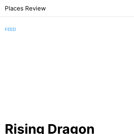
Skip
Places Review
to
content
FEED
Rising Dragon