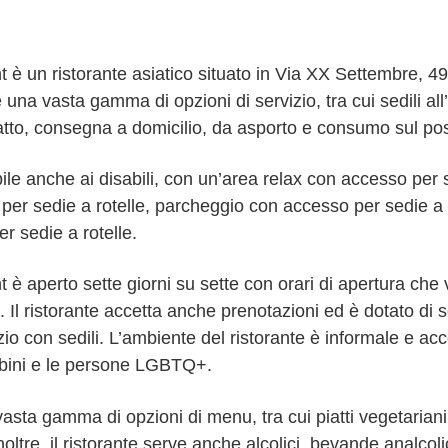
 è un ristorante asiatico situato in Via XX Settembre, 4
fre una vasta gamma di opzioni di servizio, tra cui sedili all’
to, consegna a domicilio, da asporto e consumo sul pos
bile anche ai disabili, con un’area relax con accesso per s
er sedie a rotelle, parcheggio con accesso per sedie a r
r sedie a rotelle.
 è aperto sette giorni su sette con orari di apertura che
. Il ristorante accetta anche prenotazioni ed è dotato di 
zio con sedili. L’ambiente del ristorante è informale e accog
bambini e le persone LGBTQ+.
 vasta gamma di opzioni di menu, tra cui piatti vegetariani,
oltre, il ristorante serve anche alcolici, bevande analcoli