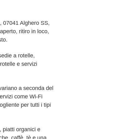
9, 07041 Alghero SS,
aperto, ritiro in loco,
to.
edie a rotelle,
otelle e servizi
 variano a seconda del
servizi come Wi-Fi
liente per tutti i tipi
 piatti organici e
che, caffè, tè e una