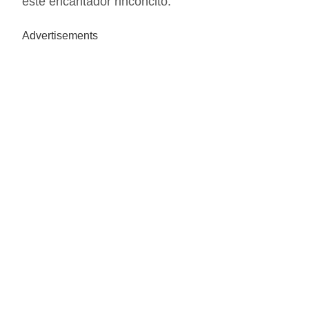
este encantador rinconcito.
Advertisements