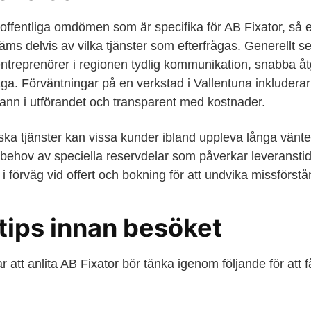
ffentliga omdömen som är specifika för AB Fixator, så en
s delvis av vilka tjänster som efterfrågas. Generellt se
ntreprenörer i regionen tydlig kommunikation, snabba å
a. Förväntningar på en verkstad i Vallentuna inkluderar
rann i utförandet och transparent med kostnader.
a tjänster kan vissa kunder ibland uppleva långa vänte
r behov av speciella reservdelar som påverkar leveranst
a i förväg vid offert och bokning för att undvika missförstå
 tips innan besöket
att anlita AB Fixator bör tänka igenom följande för att 