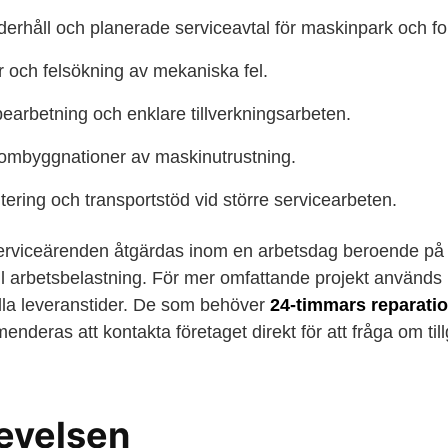
rhåll och planerade serviceavtal för maskinpark och for
r och felsökning av mekaniska fel.
earbetning och enklare tillverkningsarbeten.
h ombyggnationer av maskinutrustning.
ering och transportstöd vid större servicearbeten.
rviceärenden åtgärdas inom en arbetsdag beroende på ti
l arbetsbelastning. För mer omfattande projekt används i
ställa leveranstider. De som behöver
24-timmars reparatio
nderas att kontakta företaget direkt för att fråga om til
evelsen