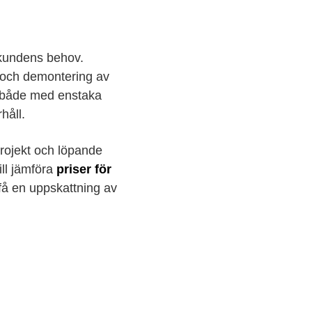
 kundens behov.
g och demontering av
r både med enstaka
håll.
 projekt och löpande
ill jämföra
priser för
 få en uppskattning av