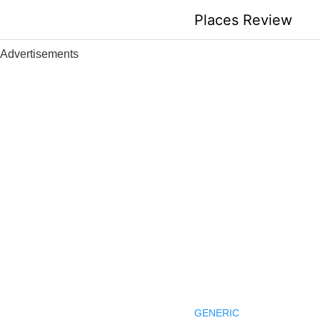
Skip
Places Review
to
content
Advertisements
GENERIC