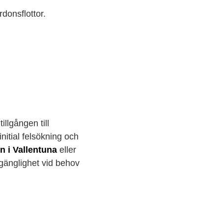
donsflottor.
llgången till
nitial felsökning och
n i Vallentuna
eller
lgänglighet vid behov