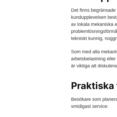
Det finns begränsade o
kundupplevelsen bestäm
av lokala mekaniska e
problemlösningsförmåg
tekniskt kunnig, nogg
Som med alla mekanisk
arbetsbelastning elle
är viktiga att diskuter
Praktiska
Besökare som planerar 
smidigast service: