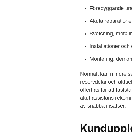
Förebyggande unde
Akuta reparatione
Svetsning, metallb
Installationer oc
Montering, demont
Normalt kan mindre se
reservdelar och aktuel
offertfas för att fast
akut assistans rekomme
av snabba insatser.
Kunduppl