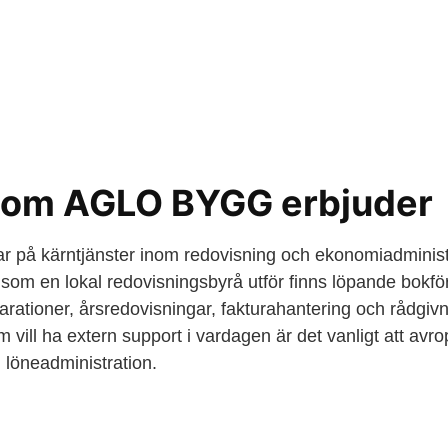
 som AGLO BYGG erbjuder
på kärntjänster inom redovisning och ekonomiadministr
som en lokal redovisningsbyrå utför finns löpande bokför
rationer, årsredovisningar, fakturahantering och rådgiv
m vill ha extern support i vardagen är det vanligt att avr
 löneadministration.