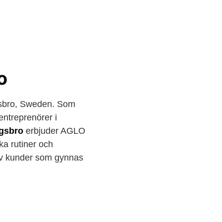
o
gsbro, Sweden. Som
 entreprenörer i
ngsbro
erbjuder AGLO
a rutiner och
p av kunder som gynnas