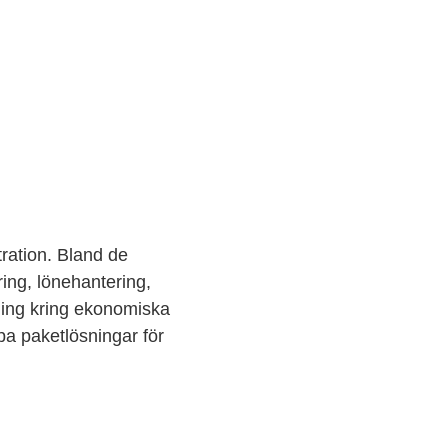
ation. Bland de
ing, lönehantering,
ning kring ekonomiska
opa paketlösningar för