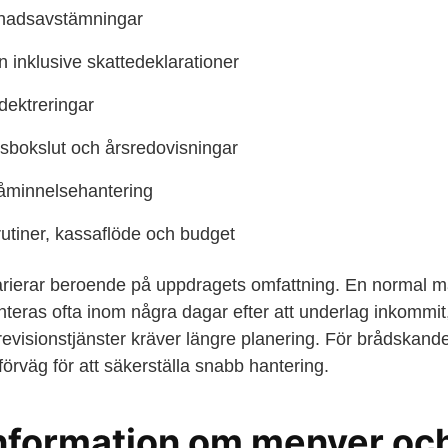
nadsavstämningar
 inklusive skattedeklarationer
dektreringar
sbokslut och årsredovisningar
påminnelsehantering
rutiner, kassaflöde och budget
rierar beroende på uppdragets omfattning. En normal m
eras ofta inom några dagar efter att underlag inkommi
revisionstjänster kräver längre planering. För brådskand
i förväg för att säkerställa snabb hantering.
information om menyer oc