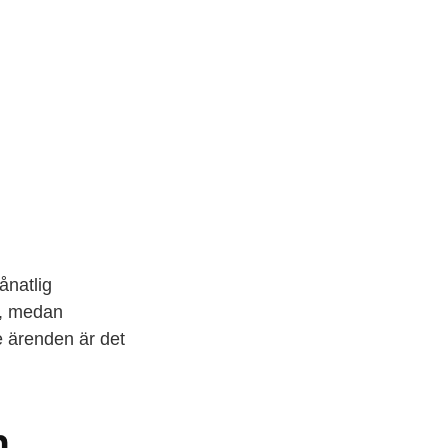
ånatlig
t, medan
e ärenden är det
h