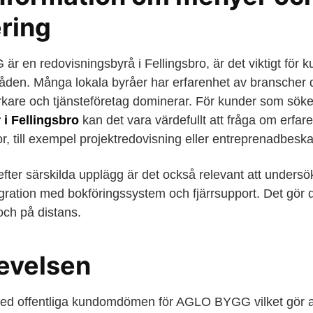
ering
en redovisningsbyrå i Fellingsbro, är det viktigt för k
åden. Många lokala byråer har erfarenhet av branscher d
rkare och tjänsteföretag dominerar. För kunder som söke
 i Fellingsbro
kan det vara värdefullt att fråga om erfar
r, till exempel projektredovisning eller entreprenadbeska
efter särskilda upplägg är det också relevant att unders
tegration med bokföringssystem och fjärrsupport. Det gör d
och på distans.
evelsen
ed offentliga kundomdömen för AGLO BYGG vilket gör at