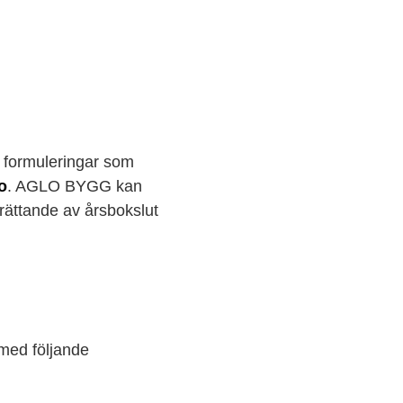
er formuleringar som
o
. AGLO BYGG kan
rättande av årsbokslut
 med följande