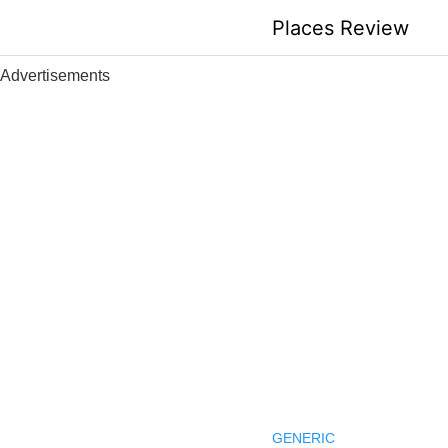
Skip
Places Review
to
content
Advertisements
GENERIC