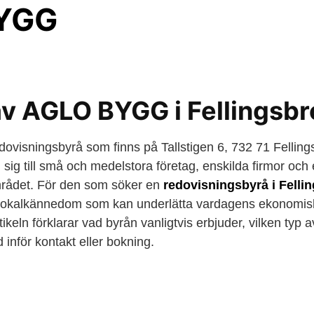
YGG
av AGLO BYGG i Fellingsbr
visningsbyrå som finns på Tallstigen 6, 732 71 Fellin
n sig till små och medelstora företag, enskilda firmor och
mrådet. För den som söker en
redovisningsbyrå i Felli
okalkännedom som kan underlätta vardagens ekonomisk
tikeln förklarar vad byrån vanligtvis erbjuder, vilken ty
 inför kontakt eller bokning.