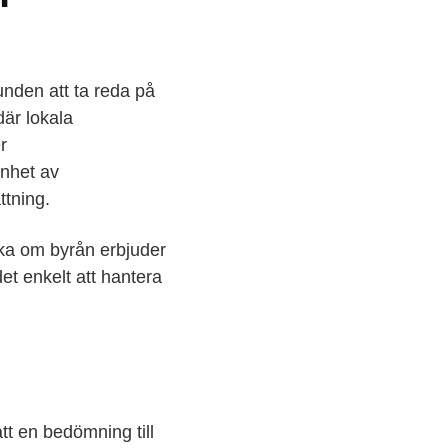
unden att ta reda på
är lokala
r
enhet av
ttning.
öka om byrån erbjuder
et enkelt att hantera
t en bedömning till