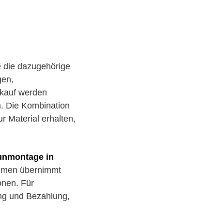
 die dazugehörige
gen,
rkauf werden
. Die Kombination
 Material erhalten,
aunmontage in
ehmen übernimmt
onen. Für
ung und Bezahlung,