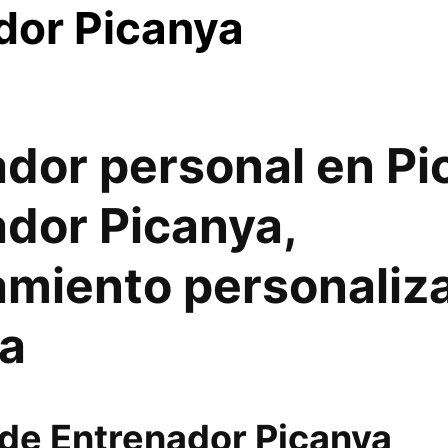
dor Picanya
dor personal en Pi
dor Picanya,
amiento personaliz
ia
de Entrenador Picanya