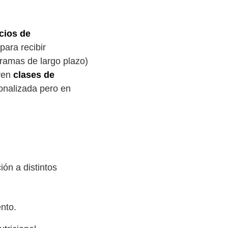
cios de
para recibir
gramas de largo plazo)
eren
clases de
onalizada pero en
ón a distintos
nto.