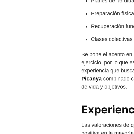
Planes de pérdida
Preparación físic
Recuperación funci
Clases colectivas
Se pone el acento en l
ejercicio, por lo que 
experiencia que busca
Picanya
combinado con
de vida y objetivos.
Experienci
Las valoraciones de q
positiva en la mayoría