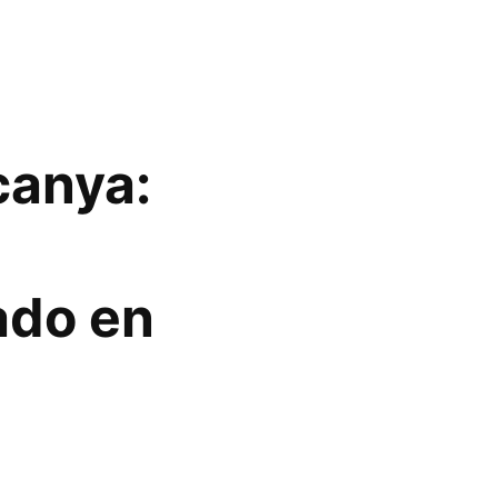
canya:
ado en