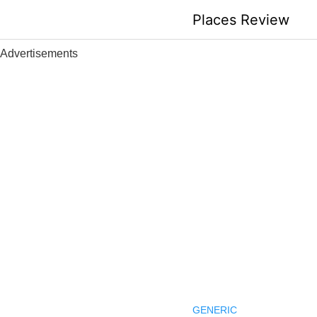
Skip
Places Review
to
content
Advertisements
GENERIC