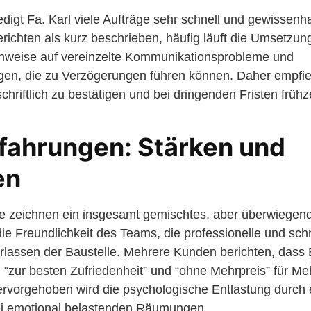
digt Fa. Karl viele Aufträge sehr schnell und gewissenha
erichten als kurz beschrieben, häufig läuft die Umsetzun
Hinweise auf vereinzelte Kommunikationsprobleme und
en, die zu Verzögerungen führen können. Daher empfieh
chriftlich zu bestätigen und bei dringenden Fristen frühz
fahrungen: Stärken und
en
e zeichnen ein insgesamt gemischtes, aber überwiegend 
die Freundlichkeit des Teams, die professionelle und sch
rlassen der Baustelle. Mehrere Kunden berichten, das
ur besten Zufriedenheit” und “ohne Mehrpreis” für Me
rvorgehoben wird die psychologische Entlastung durch e
i emotional belastenden Räumungen.