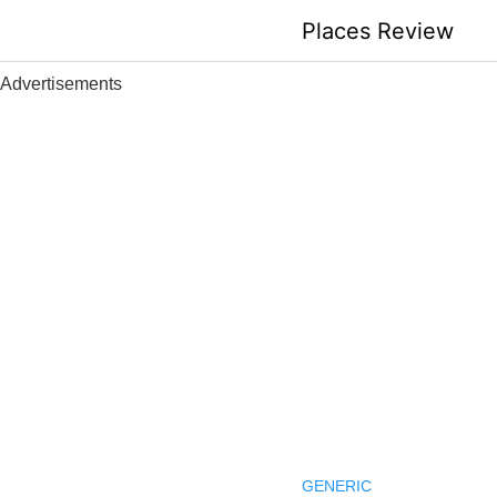
Skip
Places Review
to
content
Advertisements
GENERIC