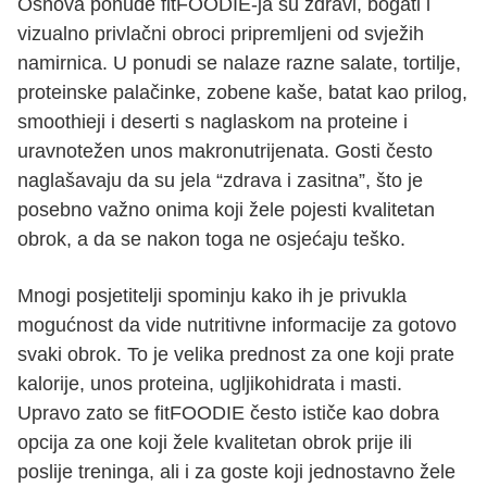
Osnova ponude fitFOODIE-ja su zdravi, bogati i
vizualno privlačni obroci pripremljeni od svježih
namirnica. U ponudi se nalaze razne salate, tortilje,
proteinske palačinke, zobene kaše, batat kao prilog,
smoothieji i deserti s naglaskom na proteine i
uravnotežen unos makronutrijenata. Gosti često
naglašavaju da su jela “zdrava i zasitna”, što je
posebno važno onima koji žele pojesti kvalitetan
obrok, a da se nakon toga ne osjećaju teško.
Mnogi posjetitelji spominju kako ih je privukla
mogućnost da vide nutritivne informacije za gotovo
svaki obrok. To je velika prednost za one koji prate
kalorije, unos proteina, ugljikohidrata i masti.
Upravo zato se fitFOODIE često ističe kao dobra
opcija za one koji žele kvalitetan obrok prije ili
poslije treninga, ali i za goste koji jednostavno žele