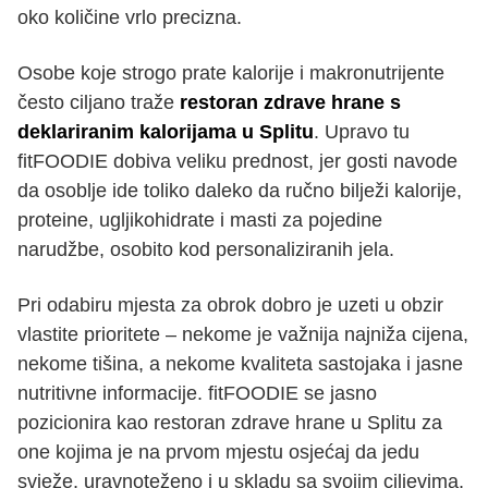
oko količine vrlo precizna.
Osobe koje strogo prate kalorije i makronutrijente
često ciljano traže
restoran zdrave hrane s
deklariranim kalorijama u Splitu
. Upravo tu
fitFOODIE dobiva veliku prednost, jer gosti navode
da osoblje ide toliko daleko da ručno bilježi kalorije,
proteine, ugljikohidrate i masti za pojedine
narudžbe, osobito kod personaliziranih jela.
Pri odabiru mjesta za obrok dobro je uzeti u obzir
vlastite prioritete – nekome je važnija najniža cijena,
nekome tišina, a nekome kvaliteta sastojaka i jasne
nutritivne informacije. fitFOODIE se jasno
pozicionira kao restoran zdrave hrane u Splitu za
one kojima je na prvom mjestu osjećaj da jedu
svježe, uravnoteženo i u skladu sa svojim ciljevima,