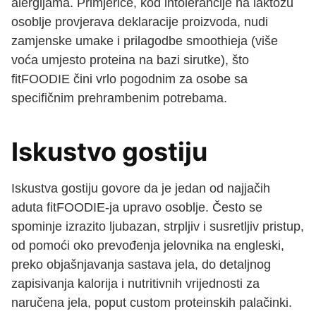
alergijama. Primjerice, kod intolerancije na laktozu
osoblje provjerava deklaracije proizvoda, nudi
zamjenske umake i prilagodbe smoothieja (više
voća umjesto proteina na bazi sirutke), što
fitFOODIE čini vrlo pogodnim za osobe sa
specifičnim prehrambenim potrebama.
Iskustvo gostiju
Iskustva gostiju govore da je jedan od najjačih
aduta fitFOODIE-ja upravo osoblje. Često se
spominje izrazito ljubazan, strpljiv i susretljiv pristup,
od pomoći oko prevođenja jelovnika na engleski,
preko objašnjavanja sastava jela, do detaljnog
zapisivanja kalorija i nutritivnih vrijednosti za
naručena jela, poput custom proteinskih palačinki.