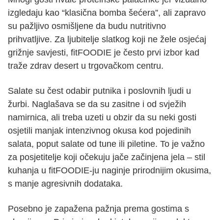
izgledaju kao “klasična bomba šećera”, ali zapravo
su pažljivo osmišljene da budu nutritivno
prihvatljive. Za ljubitelje slatkog koji ne žele osjećaj
grižnje savjesti, fitFOODIE je često prvi izbor kad
traže zdrav desert u trgovačkom centru.
Salate su čest odabir putnika i poslovnih ljudi u
žurbi. Naglašava se da su zasitne i od svježih
namirnica, ali treba uzeti u obzir da su neki gosti
osjetili manjak intenzivnog okusa kod pojedinih
salata, poput salate od tune ili piletine. To je važno
za posjetitelje koji očekuju jače začinjena jela – stil
kuhanja u fitFOODIE-ju naginje prirodnijim okusima,
s manje agresivnih dodataka.
Posebno je zapažena pažnja prema gostima s