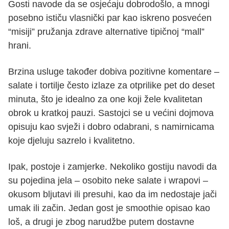
Gosti navode da se osjećaju dobrodošlo, a mnogi
posebno ističu vlasnički par kao iskreno posvećen
“misiji” pružanja zdrave alternative tipičnoj “mall”
hrani.
Brzina usluge također dobiva pozitivne komentare –
salate i tortilje često izlaze za otprilike pet do deset
minuta, što je idealno za one koji žele kvalitetan
obrok u kratkoj pauzi. Sastojci se u većini dojmova
opisuju kao svježi i dobro odabrani, s namirnicama
koje djeluju sazrelo i kvalitetno.
Ipak, postoje i zamjerke. Nekoliko gostiju navodi da
su pojedina jela – osobito neke salate i wrapovi –
okusom bljutavi ili presuhi, kao da im nedostaje jači
umak ili začin. Jedan gost je smoothie opisao kao
loš, a drugi je zbog narudžbe putem dostavne