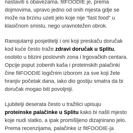
nastaviti s obavezama. fitFOODIE je, prema
dojmovima, upravo jedno od onih mjesta gdje se
može na brzinu uzeti jelo koje nije “fast food” u
klasičnom smislu, nego uravnotežen obrok.
Ranojutarnji posjetitelji i oni koji preskaču doručak
kod kuće često traže
zdravi doručak u Splitu
,
osobito u blizini poslovnih zona i trgovačkih centara.
Opcije poput zobenih kaša i proteinskih palačinki
čine fitFOODIE logičnim izborom za sve koji žele
hranjiv početak dana, iako dio gostiju smatra da bi
doručak mogao biti povoljniji.
Ljubitelji deserata često u tražilici upisuju
proteinske palačinke u Splitu
kako bi našli mjesto
koje nudi slatko, a ipak promišljeno dizajnirano jelo.
Prema recenzijama, palačinke iz fitFOODIE-ja