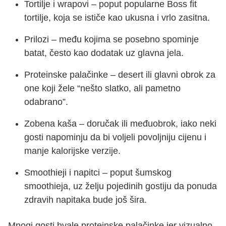
Tortilje i wrapovi – poput popularne Boss fit
tortilje, koja se ističe kao ukusna i vrlo zasitna.
Prilozi – među kojima se posebno spominje
batat, često kao dodatak uz glavna jela.
Proteinske palačinke – desert ili glavni obrok za
one koji žele “nešto slatko, ali pametno
odabrano”.
Zobena kaša – doručak ili međuobrok, iako neki
gosti napominju da bi voljeli povoljniju cijenu i
manje kalorijske verzije.
Smoothieji i napitci – poput šumskog
smoothieja, uz želju pojedinih gostiju da ponuda
zdravih napitaka bude još šira.
Mnogi gosti hvale proteinske palačinke jer vizualno