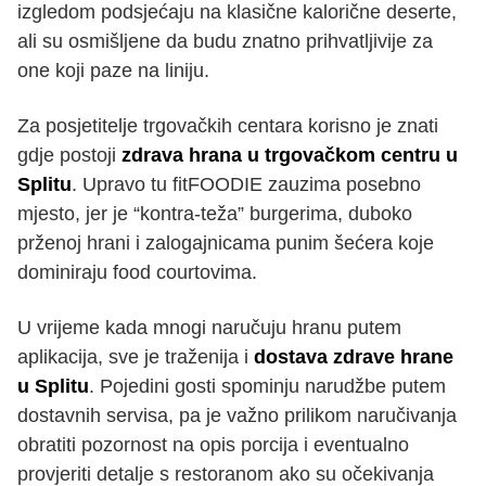
izgledom podsjećaju na klasične kalorične deserte,
ali su osmišljene da budu znatno prihvatljivije za
one koji paze na liniju.
Za posjetitelje trgovačkih centara korisno je znati
gdje postoji
zdrava hrana u trgovačkom centru u
Splitu
. Upravo tu fitFOODIE zauzima posebno
mjesto, jer je “kontra-teža” burgerima, duboko
prženoj hrani i zalogajnicama punim šećera koje
dominiraju food courtovima.
U vrijeme kada mnogi naručuju hranu putem
aplikacija, sve je traženija i
dostava zdrave hrane
u Splitu
. Pojedini gosti spominju narudžbe putem
dostavnih servisa, pa je važno prilikom naručivanja
obratiti pozornost na opis porcija i eventualno
provjeriti detalje s restoranom ako su očekivanja