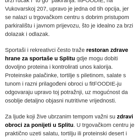
brzi ručak i “to go” pakiranja. fitFOODIE, na
Vukovarskoj 207, upravo je jedna od tih opcija, jer
se nalazi u trgovačkom centru s dobrim pristupom
parkiralištu i javnom prijevozu, što je idealno za brzi
dolazak i odlazak.
Sportaši i rekreativci često traže
restoran zdrave
hrane za sportaše u Splitu
gdje mogu dobiti
dovoljno proteina i kontrolirati unos kalorija.
Proteinske palačinke, tortilje s piletinom, salate s
tunom i razni prilagođeni obroci u fitFOODIE-ju
odgovaraju upravo toj potražnji, uz mogućnost da
osoblje detaljno objasni nutritivne vrijednosti.
Za ljude koji žive ubrzanim tempom važni su
zdravi
obroci za ponijeti u Splitu
. U trgovačkom centru je
praktično uzeti salatu, tortilju ili proteinski desert i