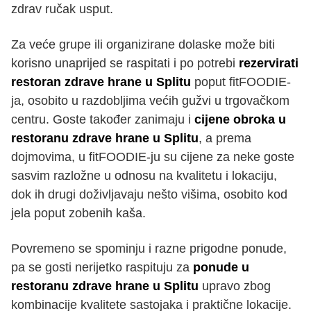
zdrav ručak usput.
Za veće grupe ili organizirane dolaske može biti
korisno unaprijed se raspitati i po potrebi
rezervirati
restoran zdrave hrane u Splitu
poput fitFOODIE-
ja, osobito u razdobljima većih gužvi u trgovačkom
centru. Goste također zanimaju i
cijene obroka u
restoranu zdrave hrane u Splitu
, a prema
dojmovima, u fitFOODIE-ju su cijene za neke goste
sasvim razložne u odnosu na kvalitetu i lokaciju,
dok ih drugi doživljavaju nešto višima, osobito kod
jela poput zobenih kaša.
Povremeno se spominju i razne prigodne ponude,
pa se gosti nerijetko raspituju za
ponude u
restoranu zdrave hrane u Splitu
upravo zbog
kombinacije kvalitete sastojaka i praktične lokacije.