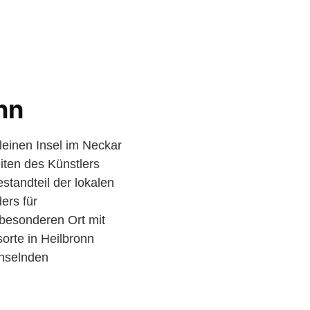
nn
kleinen Insel im Neckar
iten des Künstlers
estandteil der lokalen
ers für
 besonderen Ort mit
orte in Heilbronn
chselnden