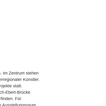
um. Im Zentrum stehen
rregionaler Künstler.
jekte statt.
ich-Ebert-Brücke
rfinden. Für
em Ausstellungsraum