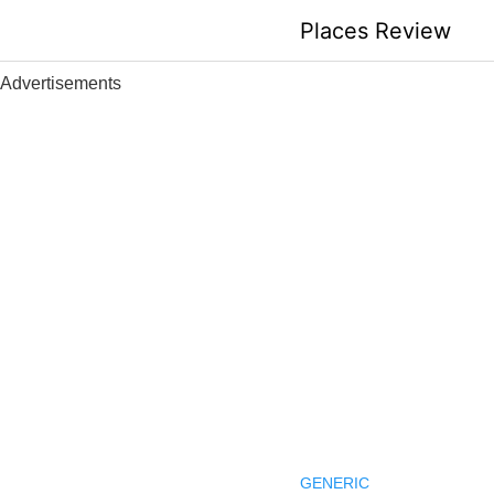
Skip
Places Review
to
content
Advertisements
GENERIC