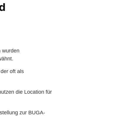
nd
n wurden
wähnt.
der oft als
utzen die Location für
sstellung zur BUGA-