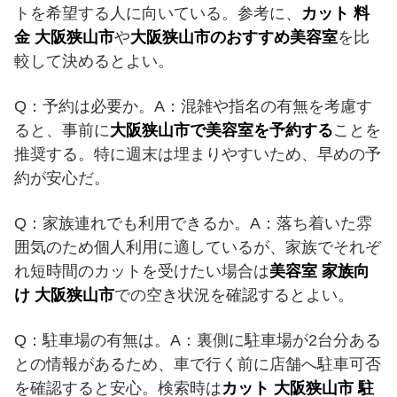
トを希望する人に向いている。参考に、
カット 料
金 大阪狭山市
や
大阪狭山市のおすすめ美容室
を比
較して決めるとよい。
Q：予約は必要か。A：混雑や指名の有無を考慮す
ると、事前に
大阪狭山市で美容室を予約する
ことを
推奨する。特に週末は埋まりやすいため、早めの予
約が安心だ。
Q：家族連れでも利用できるか。A：落ち着いた雰
囲気のため個人利用に適しているが、家族でそれぞ
れ短時間のカットを受けたい場合は
美容室 家族向
け 大阪狭山市
での空き状況を確認するとよい。
Q：駐車場の有無は。A：裏側に駐車場が2台分ある
との情報があるため、車で行く前に店舗へ駐車可否
を確認すると安心。検索時は
カット 大阪狭山市 駐