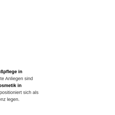
ußpflege in
te Anliegen sind
osmetik in
sitioniert sich als
enz legen.