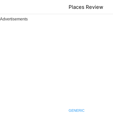
Skip
Places Review
to
content
Advertisements
GENERIC