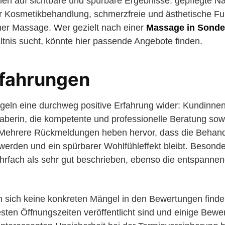
en auf sichtbare und spürbare Ergebnisse: gepflegte Näg
r Kosmetikbehandlung, schmerzfreie und ästhetische Fu
er Massage. Wer gezielt nach einer
Massage in Sond
ltnis sucht, könnte hier passende Angebote finden.
fahrungen
eln eine durchweg positive Erfahrung wider: Kundinnen 
berin, die kompetente und professionelle Beratung sowi
. Mehrere Rückmeldungen heben hervor, dass die Behand
 werden und ein spürbarer Wohlfühleffekt bleibt. Besond
rfach als sehr gut beschrieben, ebenso die entspann
n sich keine konkreten Mängel in den Bewertungen finden.
festen Öffnungszeiten veröffentlicht sind und einige Bewe