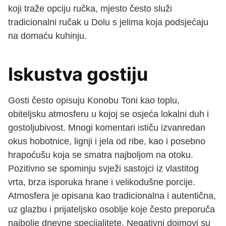
koji traže opciju ručka, mjesto često služi
tradicionalni ručak u Dolu s jelima koja podsjećaju
na domaću kuhinju.
Iskustva gostiju
Gosti često opisuju Konobu Toni kao toplu,
obiteljsku atmosferu u kojoj se osjeća lokalni duh i
gostoljubivost. Mnogi komentari ističu izvanredan
okus hobotnice, lignji i jela od ribe, kao i posebno
hrapoćušu koja se smatra najboljom na otoku.
Pozitivno se spominju svježi sastojci iz vlastitog
vrta, brza isporuka hrane i velikodušne porcije.
Atmosfera je opisana kao tradicionalna i autentična,
uz glazbu i prijateljsko osoblje koje često preporuča
najbolje dnevne specijalitete. Negativni dojmovi su