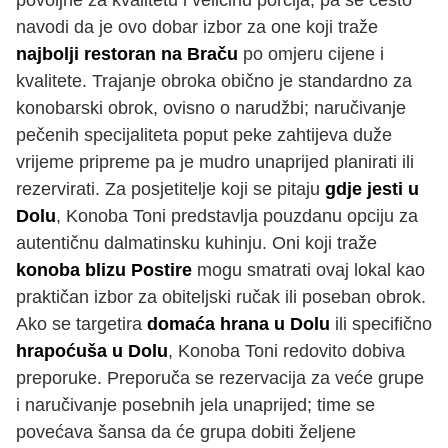
povoljne za kvalitetu i veličinu porcija, pa se često
navodi da je ovo dobar izbor za one koji traže
najbolji restoran na Braču
po omjeru cijene i
kvalitete. Trajanje obroka obično je standardno za
konobarski obrok, ovisno o narudžbi; naručivanje
pečenih specijaliteta poput peke zahtijeva duže
vrijeme pripreme pa je mudro unaprijed planirati ili
rezervirati. Za posjetitelje koji se pitaju
gdje jesti u
Dolu
, Konoba Toni predstavlja pouzdanu opciju za
autentičnu dalmatinsku kuhinju. Oni koji traže
konoba blizu Postire
mogu smatrati ovaj lokal kao
praktičan izbor za obiteljski ručak ili poseban obrok.
Ako se targetira
domaća hrana u Dolu
ili specifično
hrapoćuša u Dolu
, Konoba Toni redovito dobiva
preporuke. Preporuča se rezervacija za veće grupe
i naručivanje posebnih jela unaprijed; time se
povećava šansa da će grupa dobiti željene