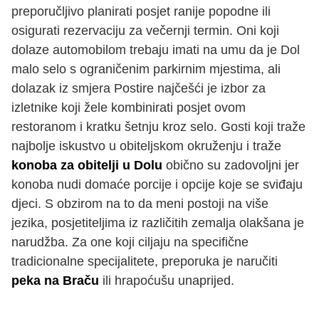
preporučljivo planirati posjet ranije popodne ili
osigurati rezervaciju za večernji termin. Oni koji
dolaze automobilom trebaju imati na umu da je Dol
malo selo s ograničenim parkirnim mjestima, ali
dolazak iz smjera Postire najčešći je izbor za
izletnike koji žele kombinirati posjet ovom
restoranom i kratku šetnju kroz selo. Gosti koji traže
najbolje iskustvo u obiteljskom okruženju i traže
konoba za obitelji u Dolu
obično su zadovoljni jer
konoba nudi domaće porcije i opcije koje se sviđaju
djeci. S obzirom na to da meni postoji na više
jezika, posjetiteljima iz različitih zemalja olakšana je
narudžba. Za one koji ciljaju na specifične
tradicionalne specijalitete, preporuka je naručiti
peka na Braču
ili hrapoćušu unaprijed.