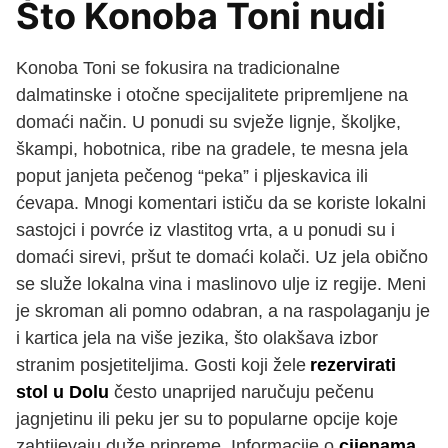
Što Konoba Toni nudi
Konoba Toni se fokusira na tradicionalne
dalmatinske i otočne specijalitete pripremljene na
domaći način. U ponudi su svježe lignje, školjke,
škampi, hobotnica, ribe na gradele, te mesna jela
poput janjeta pečenog “peka” i pljeskavica ili
ćevapa. Mnogi komentari ističu da se koriste lokalni
sastojci i povrće iz vlastitog vrta, a u ponudi su i
domaći sirevi, pršut te domaći kolači. Uz jela obično
se služe lokalna vina i maslinovo ulje iz regije. Meni
je skroman ali pomno odabran, a na raspolaganju je
i kartica jela na više jezika, što olakšava izbor
stranim posjetiteljima. Gosti koji žele
rezervirati
stol u Dolu
često unaprijed naručuju pečenu
jagnjetinu ili peku jer su to popularne opcije koje
zahtijevaju duže pripreme. Informacije o
cijenama