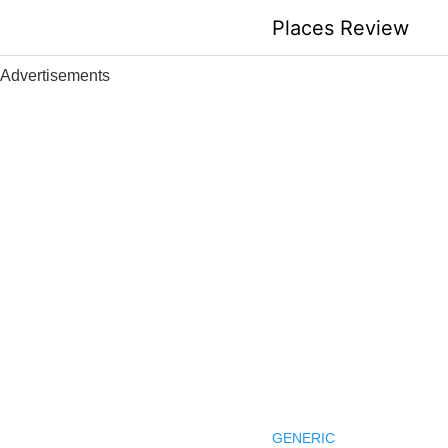
Skip
Places Review
to
content
Advertisements
GENERIC