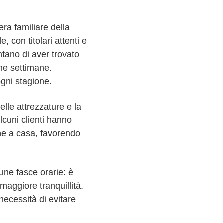
ra familiare della
 con titolari attenti e
ntano di aver trovato
che settimane.
ogni stagione.
elle attrezzature e la
lcuni clienti hanno
one a casa, favorendo
cune fasce orarie: è
 maggiore tranquillità.
necessità di evitare