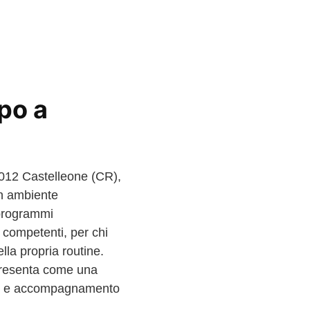
po a
6012 Castelleone (CR),
un ambiente
 programmi
i competenti, per chi
lla propria routine.
 presenta come una
ture e accompagnamento