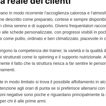
 reale dei clienti
eano in modo ricorrente l’accoglienza calorosa e l’atmosfe
ne descritto come preparato, cortese e sempre disponibile,
 clima sereno e di supporto. Diversi frequentatori racco
ie alle schede personalizzate, con progressi visibili in po
 come pulito, ordinato e ben climatizzato, piacevole in 
ergono la competenza dei trainer, la varietà e la qualità d
strutturati come lo spinning e il supporto nutrizionale. A
ente il fatto che la struttura riesca a far sentire le pers
enamenti.
te in modo limitato si trova il possibile affollamento in al
tenzione agli orari di punta se si preferisce allenarsi con
ioni negative sono poche e riguardano principalmente la 
per chi è alle prime armi.