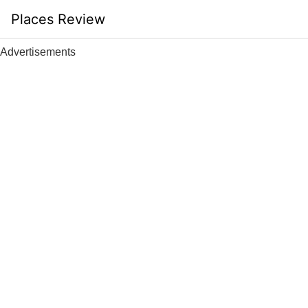
Skip
Places Review
to
content
Advertisements