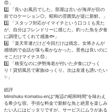
😍」
2️⃣ 「良いお風呂でした。部屋は古いが海岸が目の
前でロケーション◎。昭和の雰囲気が逆に新鮮。」
3️⃣ 「スタッフ対応がイマイチという口コミも見た
が、自分はフレンドリーに感じた。釣った魚を夕食
に調理してくれて感激🐟」
4️⃣ 「楽天常連だけど今回だけは残念。女将さんが
感情的で会話が落ち着かなかった。景色は良いのに
そこだけマイナス😞」
5️⃣ 「格安なのに伊勢海老が付いた夕食にびっく
り！貸切風呂で家族ゆっくり。次は友達も誘いたい
✨」
総評
Minshuku Komatsu-enは“海辺の昭和時間”を味わえ
る希少な宿。手頃な料金で新鮮な魚と絶景を楽しみ
たい人にはピッタリですが、サービスにムラがある