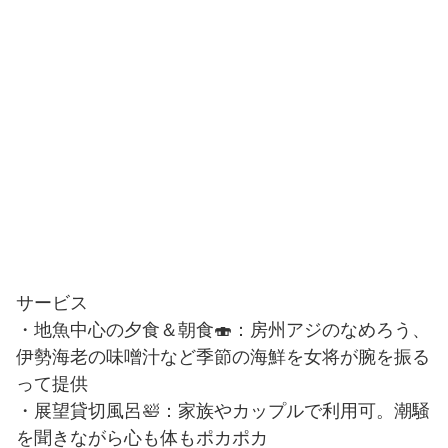
サービス
・地魚中心の夕食＆朝食🍣：房州アジのなめろう、
伊勢海老の味噌汁など季節の海鮮を女将が腕を振る
って提供
・展望貸切風呂🛀：家族やカップルで利用可。潮騒
を聞きながら心も体もポカポカ