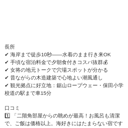
長所
✔ 海岸まで徒歩10秒——水着のまま行き来OK
✔ 手頃な宿泊料金で夕朝食付きコスパ抜群💰
✔ 女将の地元トークで穴場スポットが分かる
✔ 昔ながらの木造建築で心地よい潮風通し
✔ 観光拠点に好立地：鋸山ロープウェー・保田小学
校道の駅まで車15分
口コミ
1️⃣ 「二階角部屋からの眺めが最高！お風呂も清潔
で、ご飯は価格以上。海好きにはたまらない宿です