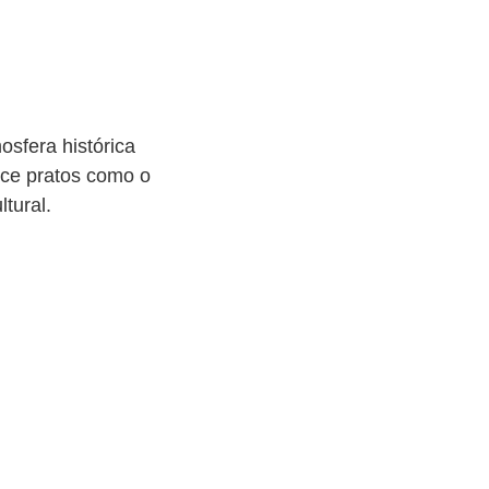
sfera histórica
ece pratos como o
tural.