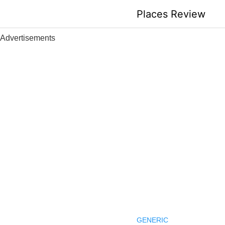
Skip
Places Review
to
content
Advertisements
GENERIC