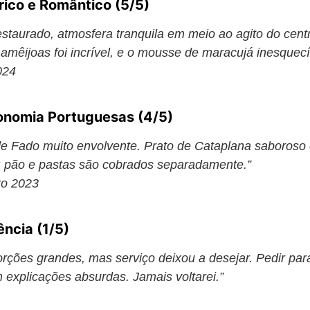
rico e Romântico (5/5)
estaurado, atmosfera tranquila em meio ao agito do centr
amêijoas foi incrível, e o mousse de maracujá inesquecí
024
ronomia Portuguesas (4/5)
 de Fado muito envolvente. Prato de Cataplana saboroso
: pão e pastas são cobrados separadamente.”
ro 2023
ência (1/5)
porções grandes, mas serviço deixou a desejar. Pedir par
 explicações absurdas. Jamais voltarei.”