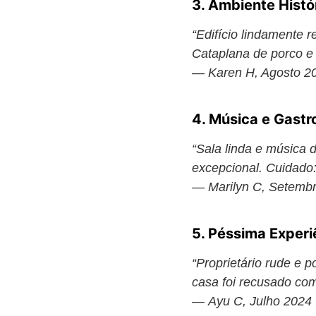
3. Ambiente Histó
“Edifício lindamente r
Cataplana de porco e 
—
Karen H, Agosto 2
4. Música e Gast
“Sala linda e música
excepcional. Cuidado
—
Marilyn C, Setemb
5. Péssima Experi
“Proprietário rude e 
casa foi recusado com
—
Ayu C, Julho 2024