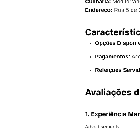
Culinária:
Mediterrân
Endereço:
Rua 5 de O
Característi
Opções Disponív
Pagamentos:
Ace
Refeições Servid
Avaliações d
1. Experiência Mar
Advertisements