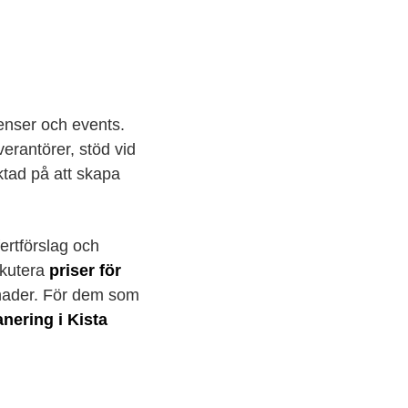
enser och events.
rantörer, stöd vid
ktad på att skapa
fertförslag och
skutera
priser för
tnader. För dem som
nering i Kista