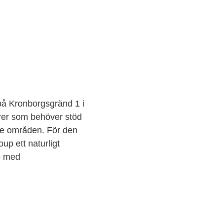
på Kronborgsgränd 1 i
görer som behöver stöd
de områden. För den
up ett naturligt
lp med