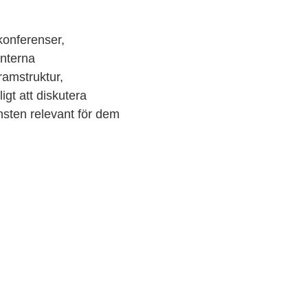
konferenser,
nterna
ramstruktur,
gt att diskutera
änsten relevant för dem