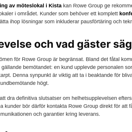
ng av möteslokal i Kista
kan Rowe Group ge rekommen
a lokaler i området. Kunder som behöver ett komplett
konf
sätta ihop lösningar som inkluderar pausförtäring och tek
velse och vad gäster säg
dömen för Rowe Group är begränsat. Bland det fåtal ko
tik gällande bemötandet: en kund upplevde personalen so
karpt. Denna synpunkt är viktig att ta i beaktande för bl
 kundbemötande högt.
 att dra definitiva slutsatser om helhetsupplevelsen efter
la kunder bör därför kontakta Rowe Group direkt för att få
unikationen och garantier kring leverans.