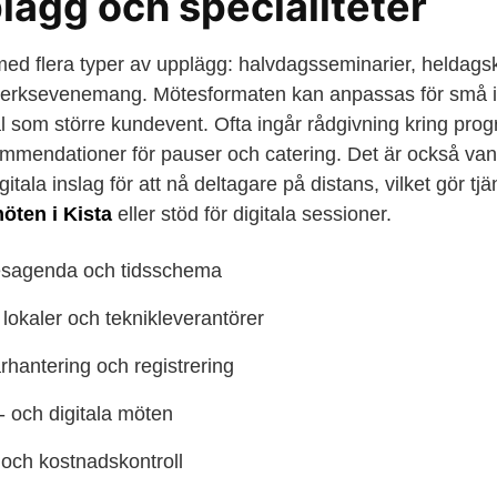
ägg och specialiteter
d flera typer av upplägg: halvdagsseminarier, heldags
erksevenemang. Mötesformaten kan anpassas för små i
 som större kundevent. Ofta ingår rådgivning kring prog
mendationer för pauser och catering. Det är också vanli
itala inslag för att nå deltagare på distans, vilket gör tj
öten i Kista
eller stöd för digitala sessioner.
esagenda och tidsschema
lokaler och teknikleverantörer
rhantering och registrering
- och digitala möten
och kostnadskontroll