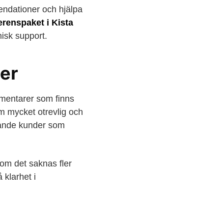
dationer och hjälpa
erenspaket i Kista
nisk support.
er
mmentarer som finns
m mycket otrevlig och
ivande kunder som
som det saknas fler
 klarhet i