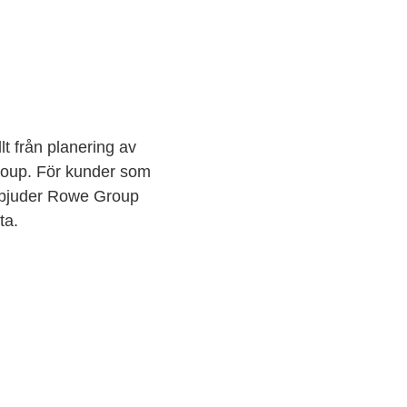
llt från planering av
roup. För kunder som
erbjuder Rowe Group
ta.