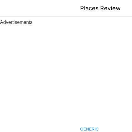
Skip
Places Review
to
content
Advertisements
GENERIC