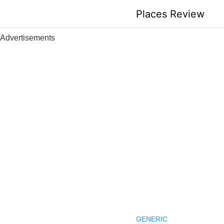
Skip
Places Review
to
content
Advertisements
GENERIC