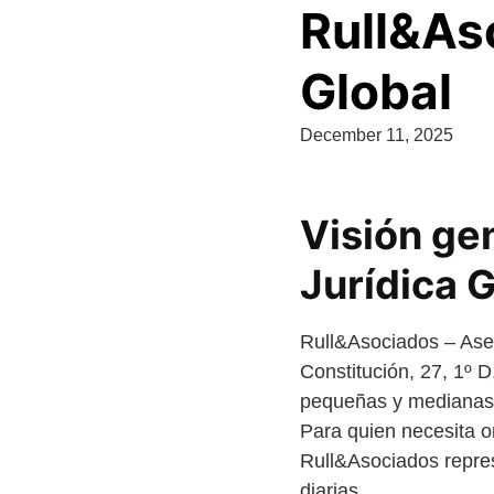
Rull&As
Global
December 11, 2025
Visión ge
Jurídica G
Rull&Asociados – Aseso
Constitución, 27, 1º D
pequeñas y medianas e
Para quien necesita or
Rull&Asociados repres
diarias.