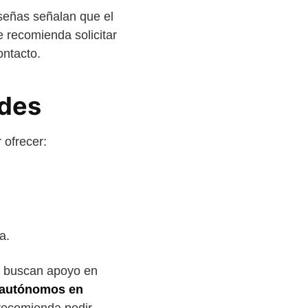
señas señalan que el
e recomienda solicitar
ontacto.
ades
 ofrecer:
a.
ue buscan apoyo en
a autónomos en