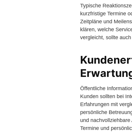
Typische Reaktionszei
kurzfristige Termine 
Zeitpläne und Meilens
klären, welche Servic
vergleicht, sollte auc
Kundenerf
Erwartun
Öffentliche Informati
Kunden sollten bei In
Erfahrungen mit vergl
persönliche Betreuun
und nachvollziehbare A
Termine und persönlic