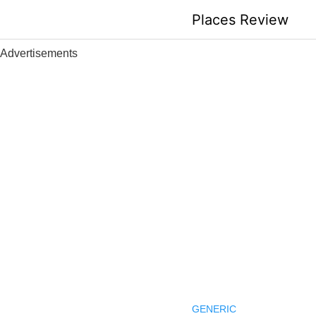
Skip
Places Review
to
content
Advertisements
GENERIC