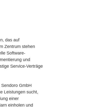
n, das auf
 Im Zentrum stehen
lle Software-
ementierung und
stige Service-Verträge
ass Sendoro GmbH
te Leistungen sucht,
lung einer
larn einholen und