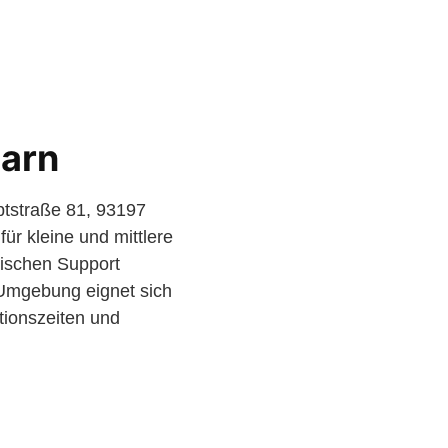
larn
ptstraße 81, 93197
ür kleine und mittlere
nischen Support
d Umgebung eignet sich
tionszeiten und