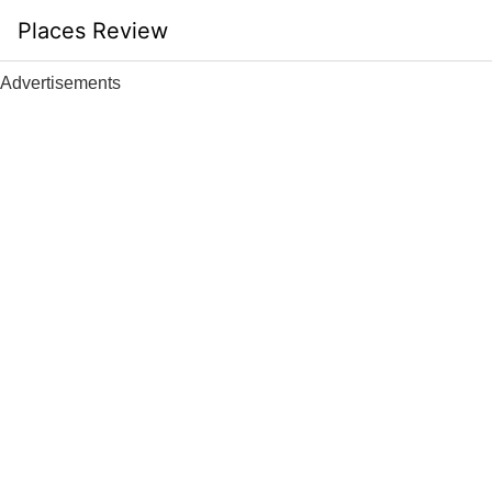
Skip
Places Review
to
content
Advertisements