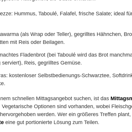
zze: Hummus, Taboulé, Falafel, frische Salate; ideal 
awarma (als Wrap oder Teller), gegrilltes Hähnchen, Br
tten mit Reis oder Beilagen.
achtes Fladenbrot (bei Taboulé wird das Brot manchmal
serviert), Reis, gegrilltes Gemüse.
as: kostenloser Selbstbedienungs-Schwarztee, Softdrin
ke.
inem schnellen Mittagsangebot suchen, ist das
Mittags
f. Vegetarische Optionen sind vorhanden, wobei Fleischge
rvorgehoben werden. Wer ein größeres Treffen plant, f
te
eine gut portionierte Lösung zum Teilen.