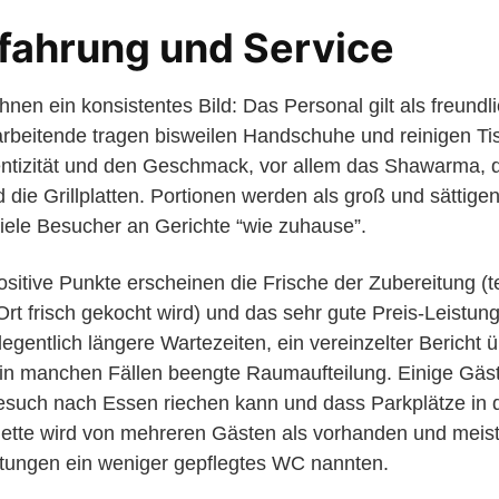
fahrung und Service
nen ein konsistentes Bild: Das Personal gilt als freund
arbeitende tragen bisweilen Handschuhe und reinigen Tisc
ntizität und den Geschmack, vor allem das Shawarma, di
die Grillplatten. Portionen werden als groß und sättige
 viele Besucher an Gerichte “wie zuhause”.
sitive Punkte erscheinen die Frische der Zubereitung (te
Ort frisch gekocht wird) und das sehr gute Preis-Leistun
gentlich längere Wartezeiten, ein vereinzelter Bericht ü
, in manchen Fällen beengte Raumaufteilung. Einige Gä
such nach Essen riechen kann und dass Parkplätze in
ilette wird von mehreren Gästen als vorhanden und meis
tungen ein weniger gepflegtes WC nannten.