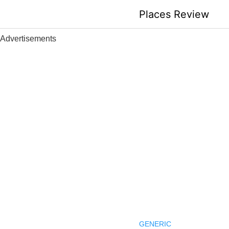
Skip
Places Review
to
content
Advertisements
GENERIC