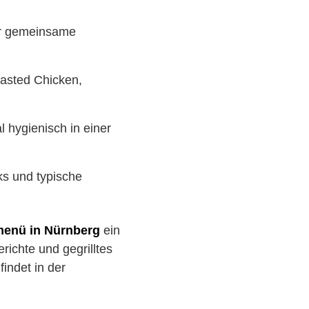
für gemeinsame
oasted Chicken,
 hygienisch in einer
ks und typische
menü in Nürnberg
ein
richte und gegrilltes
indet in der