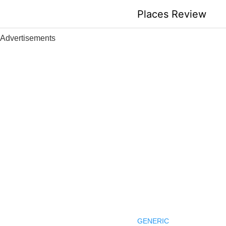
Skip
Places Review
to
content
Advertisements
GENERIC