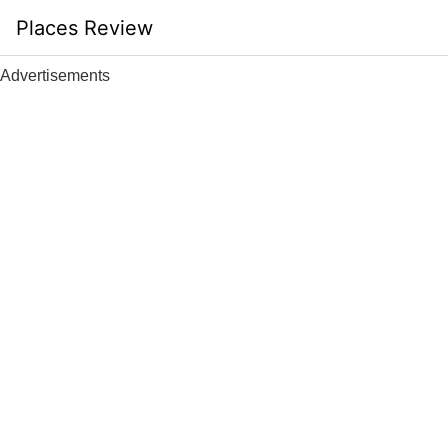
Skip
Places Review
to
content
Advertisements