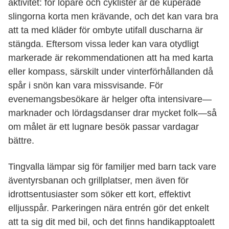
aktivitet: för löpare och cyklister är de kuperade
slingorna korta men krävande, och det kan vara bra
att ta med kläder för ombyte utifall duscharna är
stängda. Eftersom vissa leder kan vara otydligt
markerade är rekommendationen att ha med karta
eller kompass, särskilt under vinterförhållanden då
spår i snön kan vara missvisande. För
evenemangsbesökare är helger ofta intensivare—
marknader och lördagsdanser drar mycket folk—så
om målet är ett lugnare besök passar vardagar
bättre.
Tingvalla lämpar sig för familjer med barn tack vare
äventyrsbanan och grillplatser, men även för
idrottsentusiaster som söker ett kort, effektivt
elljusspår. Parkeringen nära entrén gör det enkelt
att ta sig dit med bil, och det finns handikapptoalett