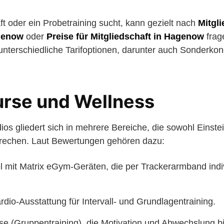
ft oder ein Probetraining sucht, kann gezielt nach
Mitgl
agenow
oder
Preise für Mitgliedschaft in Hagenow
frage
terschiedliche Tarifoptionen, darunter auch Sonderkond
urse und Wellness
os gliedert sich in mehrere Bereiche, die sowohl Einste
prechen. Laut Bewertungen gehören dazu:
l mit Matrix eGym-Geräten, die per Trackerarmband indivi
dio-Ausstattung für Intervall- und Grundlagentraining.
e (Gruppentraining), die Motivation und Abwechslung bi