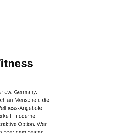
itness
genow, Germany,
ich an Menschen, die
Wellness‑Angebote
berkeit, moderne
raktive Option. Wer
on oder dem besten