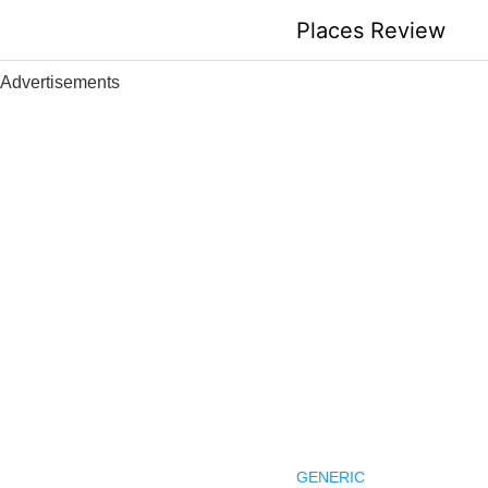
Skip
Places Review
to
content
Advertisements
GENERIC